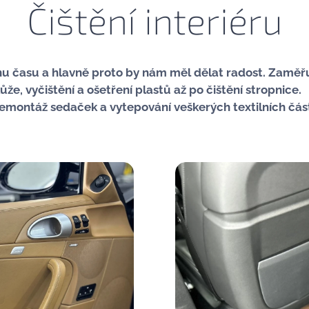
Čištění interiéru
inu času a hlavně proto by nám měl dělat radost. Zaměř
ůže, vyčištění a ošetření plastů až po čištění stropnice.
emontáž sedaček a vytepování veškerých textilních část