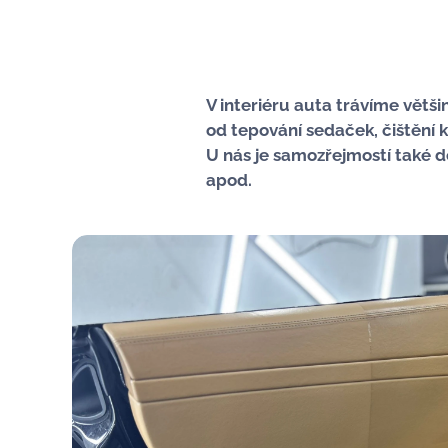
V interiéru auta trávíme větš
od tepování sedaček, čištění k
U nás je samozřejmostí také d
apod.