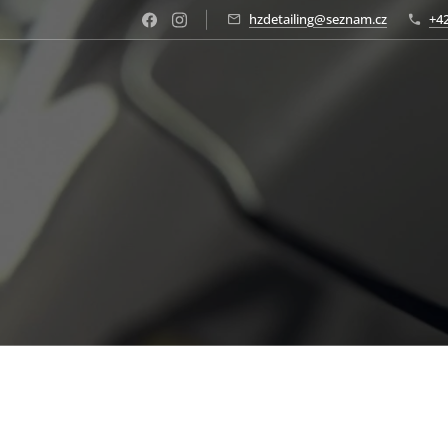
hzdetailing@seznam.cz
+42